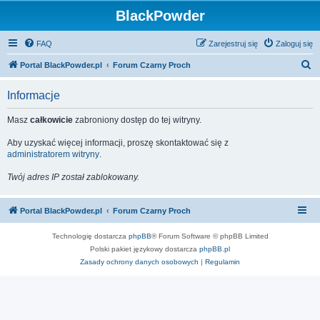
BlackPowder
FAQ
Zarejestruj się
Zaloguj się
S
Portal BlackPowder.pl
Forum Czarny Proch
z
Informacje
u
k
Masz
całkowicie
zabroniony dostęp do tej witryny.
a
Aby uzyskać więcej informacji, proszę skontaktować się z
j
administratorem witryny
.
Twój adres IP został zablokowany.
Portal BlackPowder.pl
Forum Czarny Proch
Technologię dostarcza
phpBB
® Forum Software © phpBB Limited
Polski pakiet językowy dostarcza
phpBB.pl
Zasady ochrony danych osobowych
|
Regulamin