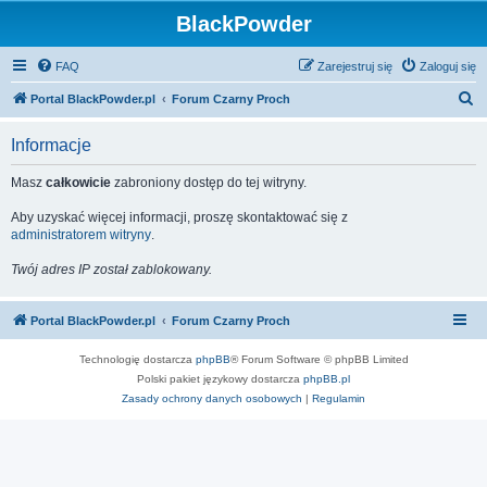
BlackPowder
FAQ
Zarejestruj się
Zaloguj się
S
Portal BlackPowder.pl
Forum Czarny Proch
z
Informacje
u
k
Masz
całkowicie
zabroniony dostęp do tej witryny.
a
Aby uzyskać więcej informacji, proszę skontaktować się z
j
administratorem witryny
.
Twój adres IP został zablokowany.
Portal BlackPowder.pl
Forum Czarny Proch
Technologię dostarcza
phpBB
® Forum Software © phpBB Limited
Polski pakiet językowy dostarcza
phpBB.pl
Zasady ochrony danych osobowych
|
Regulamin