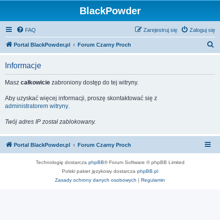
BlackPowder
FAQ
Zarejestruj się
Zaloguj się
S
Portal BlackPowder.pl
Forum Czarny Proch
z
Informacje
u
k
Masz
całkowicie
zabroniony dostęp do tej witryny.
a
Aby uzyskać więcej informacji, proszę skontaktować się z
j
administratorem witryny
.
Twój adres IP został zablokowany.
Portal BlackPowder.pl
Forum Czarny Proch
Technologię dostarcza
phpBB
® Forum Software © phpBB Limited
Polski pakiet językowy dostarcza
phpBB.pl
Zasady ochrony danych osobowych
|
Regulamin