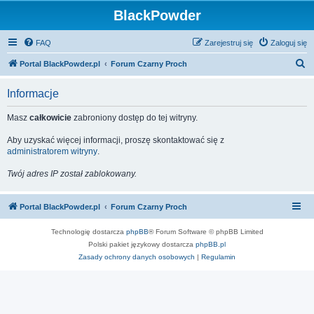
BlackPowder
FAQ
Zarejestruj się
Zaloguj się
S
Portal BlackPowder.pl
Forum Czarny Proch
z
Informacje
u
k
Masz
całkowicie
zabroniony dostęp do tej witryny.
a
Aby uzyskać więcej informacji, proszę skontaktować się z
j
administratorem witryny
.
Twój adres IP został zablokowany.
Portal BlackPowder.pl
Forum Czarny Proch
Technologię dostarcza
phpBB
® Forum Software © phpBB Limited
Polski pakiet językowy dostarcza
phpBB.pl
Zasady ochrony danych osobowych
|
Regulamin