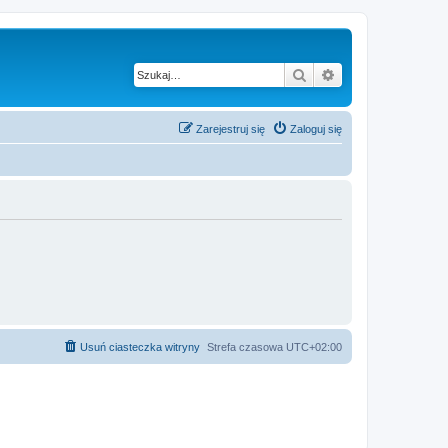
Szukaj
Wyszukiwanie z
Zarejestruj się
Zaloguj się
Usuń ciasteczka witryny
Strefa czasowa
UTC+02:00