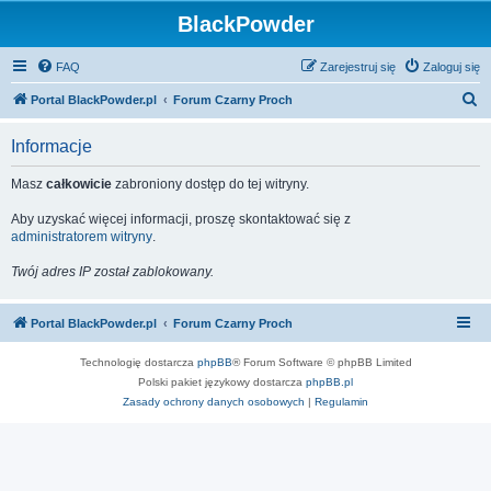
BlackPowder
FAQ
Zarejestruj się
Zaloguj się
S
Portal BlackPowder.pl
Forum Czarny Proch
z
Informacje
u
k
Masz
całkowicie
zabroniony dostęp do tej witryny.
a
Aby uzyskać więcej informacji, proszę skontaktować się z
j
administratorem witryny
.
Twój adres IP został zablokowany.
Portal BlackPowder.pl
Forum Czarny Proch
Technologię dostarcza
phpBB
® Forum Software © phpBB Limited
Polski pakiet językowy dostarcza
phpBB.pl
Zasady ochrony danych osobowych
|
Regulamin