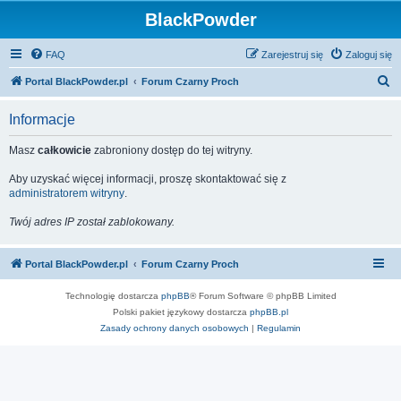
BlackPowder
FAQ
Zarejestruj się
Zaloguj się
S
Portal BlackPowder.pl
Forum Czarny Proch
z
Informacje
u
k
Masz
całkowicie
zabroniony dostęp do tej witryny.
a
Aby uzyskać więcej informacji, proszę skontaktować się z
j
administratorem witryny
.
Twój adres IP został zablokowany.
Portal BlackPowder.pl
Forum Czarny Proch
Technologię dostarcza
phpBB
® Forum Software © phpBB Limited
Polski pakiet językowy dostarcza
phpBB.pl
Zasady ochrony danych osobowych
|
Regulamin