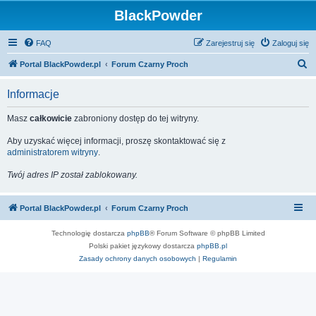
BlackPowder
FAQ
Zarejestruj się
Zaloguj się
S
Portal BlackPowder.pl
Forum Czarny Proch
z
Informacje
u
k
Masz
całkowicie
zabroniony dostęp do tej witryny.
a
Aby uzyskać więcej informacji, proszę skontaktować się z
j
administratorem witryny
.
Twój adres IP został zablokowany.
Portal BlackPowder.pl
Forum Czarny Proch
Technologię dostarcza
phpBB
® Forum Software © phpBB Limited
Polski pakiet językowy dostarcza
phpBB.pl
Zasady ochrony danych osobowych
|
Regulamin