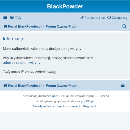
BlackPowder
FAQ
Zarejestruj się
Zaloguj się
S
Portal BlackPowder.pl
Forum Czarny Proch
z
Informacje
u
k
Masz
całkowicie
zabroniony dostęp do tej witryny.
a
Aby uzyskać więcej informacji, proszę skontaktować się z
j
administratorem witryny
.
Twój adres IP został zablokowany.
Portal BlackPowder.pl
Forum Czarny Proch
Technologię dostarcza
phpBB
® Forum Software © phpBB Limited
Polski pakiet językowy dostarcza
phpBB.pl
Zasady ochrony danych osobowych
|
Regulamin