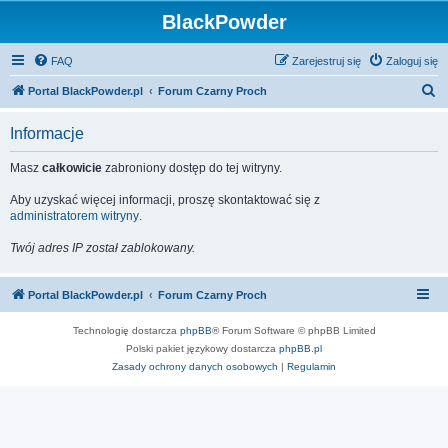
BlackPowder
FAQ
Zarejestruj się
Zaloguj się
S
Portal BlackPowder.pl
Forum Czarny Proch
z
Informacje
u
k
Masz
całkowicie
zabroniony dostęp do tej witryny.
a
Aby uzyskać więcej informacji, proszę skontaktować się z
j
administratorem witryny
.
Twój adres IP został zablokowany.
Portal BlackPowder.pl
Forum Czarny Proch
Technologię dostarcza
phpBB
® Forum Software © phpBB Limited
Polski pakiet językowy dostarcza
phpBB.pl
Zasady ochrony danych osobowych
|
Regulamin