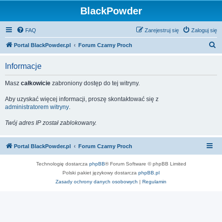
BlackPowder
FAQ
Zarejestruj się
Zaloguj się
S
Portal BlackPowder.pl
Forum Czarny Proch
z
Informacje
u
k
Masz
całkowicie
zabroniony dostęp do tej witryny.
a
Aby uzyskać więcej informacji, proszę skontaktować się z
j
administratorem witryny
.
Twój adres IP został zablokowany.
Portal BlackPowder.pl
Forum Czarny Proch
Technologię dostarcza
phpBB
® Forum Software © phpBB Limited
Polski pakiet językowy dostarcza
phpBB.pl
Zasady ochrony danych osobowych
|
Regulamin