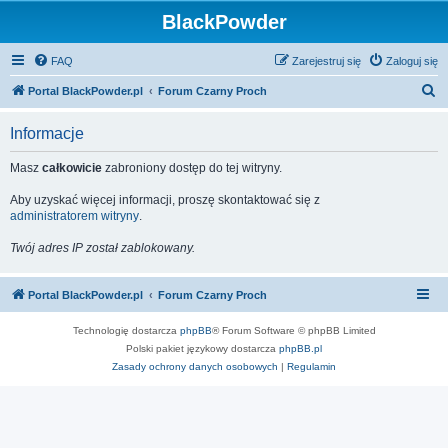
BlackPowder
FAQ
Zarejestruj się
Zaloguj się
S
Portal BlackPowder.pl
Forum Czarny Proch
z
Informacje
u
k
Masz
całkowicie
zabroniony dostęp do tej witryny.
a
Aby uzyskać więcej informacji, proszę skontaktować się z
j
administratorem witryny
.
Twój adres IP został zablokowany.
Portal BlackPowder.pl
Forum Czarny Proch
Technologię dostarcza
phpBB
® Forum Software © phpBB Limited
Polski pakiet językowy dostarcza
phpBB.pl
Zasady ochrony danych osobowych
|
Regulamin