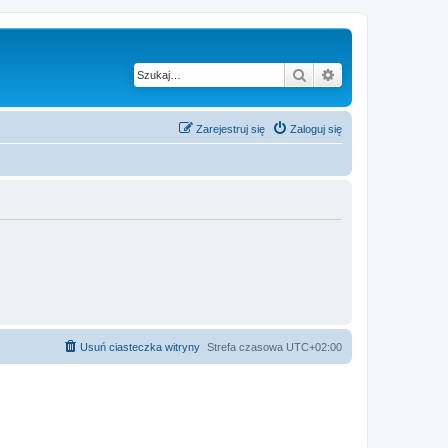
Szukaj
Wyszukiwanie z
Zarejestruj się
Zaloguj się
Usuń ciasteczka witryny
Strefa czasowa
UTC+02:00