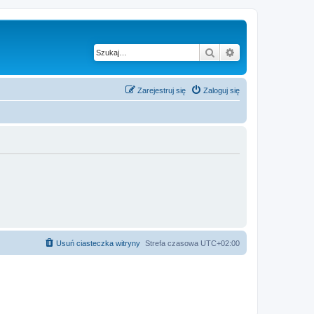
Szukaj
Wyszukiwanie z
Zarejestruj się
Zaloguj się
Usuń ciasteczka witryny
Strefa czasowa
UTC+02:00