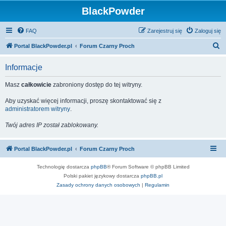
BlackPowder
FAQ
Zarejestruj się
Zaloguj się
S
Portal BlackPowder.pl
Forum Czarny Proch
z
Informacje
u
k
Masz
całkowicie
zabroniony dostęp do tej witryny.
a
Aby uzyskać więcej informacji, proszę skontaktować się z
j
administratorem witryny
.
Twój adres IP został zablokowany.
Portal BlackPowder.pl
Forum Czarny Proch
Technologię dostarcza
phpBB
® Forum Software © phpBB Limited
Polski pakiet językowy dostarcza
phpBB.pl
Zasady ochrony danych osobowych
|
Regulamin