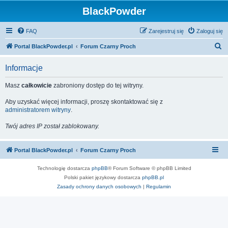
BlackPowder
FAQ
Zarejestruj się
Zaloguj się
S
Portal BlackPowder.pl
Forum Czarny Proch
z
Informacje
u
k
Masz
całkowicie
zabroniony dostęp do tej witryny.
a
Aby uzyskać więcej informacji, proszę skontaktować się z
j
administratorem witryny
.
Twój adres IP został zablokowany.
Portal BlackPowder.pl
Forum Czarny Proch
Technologię dostarcza
phpBB
® Forum Software © phpBB Limited
Polski pakiet językowy dostarcza
phpBB.pl
Zasady ochrony danych osobowych
|
Regulamin