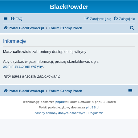
BlackPowder
FAQ
Zarejestruj się
Zaloguj się
S
Portal BlackPowder.pl
Forum Czarny Proch
z
Informacje
u
k
Masz
całkowicie
zabroniony dostęp do tej witryny.
a
Aby uzyskać więcej informacji, proszę skontaktować się z
j
administratorem witryny
.
Twój adres IP został zablokowany.
Portal BlackPowder.pl
Forum Czarny Proch
Technologię dostarcza
phpBB
® Forum Software © phpBB Limited
Polski pakiet językowy dostarcza
phpBB.pl
Zasady ochrony danych osobowych
|
Regulamin