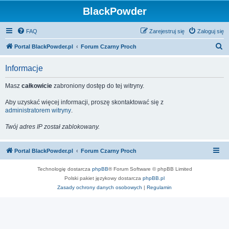
BlackPowder
FAQ
Zarejestruj się
Zaloguj się
S
Portal BlackPowder.pl
Forum Czarny Proch
z
Informacje
u
k
Masz
całkowicie
zabroniony dostęp do tej witryny.
a
Aby uzyskać więcej informacji, proszę skontaktować się z
j
administratorem witryny
.
Twój adres IP został zablokowany.
Portal BlackPowder.pl
Forum Czarny Proch
Technologię dostarcza
phpBB
® Forum Software © phpBB Limited
Polski pakiet językowy dostarcza
phpBB.pl
Zasady ochrony danych osobowych
|
Regulamin