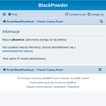
BlackPowder
FAQ
Zarejestruj się
Zaloguj się
S
Portal BlackPowder.pl
Forum Czarny Proch
z
Informacje
u
k
Masz
całkowicie
zabroniony dostęp do tej witryny.
a
Aby uzyskać więcej informacji, proszę skontaktować się z
j
administratorem witryny
.
Twój adres IP został zablokowany.
Portal BlackPowder.pl
Forum Czarny Proch
Technologię dostarcza
phpBB
® Forum Software © phpBB Limited
Polski pakiet językowy dostarcza
phpBB.pl
Zasady ochrony danych osobowych
|
Regulamin