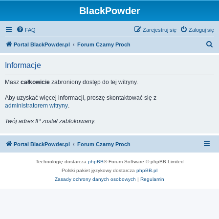
BlackPowder
FAQ
Zarejestruj się
Zaloguj się
S
Portal BlackPowder.pl
Forum Czarny Proch
z
Informacje
u
k
Masz
całkowicie
zabroniony dostęp do tej witryny.
a
Aby uzyskać więcej informacji, proszę skontaktować się z
j
administratorem witryny
.
Twój adres IP został zablokowany.
Portal BlackPowder.pl
Forum Czarny Proch
Technologię dostarcza
phpBB
® Forum Software © phpBB Limited
Polski pakiet językowy dostarcza
phpBB.pl
Zasady ochrony danych osobowych
|
Regulamin