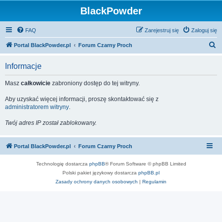
BlackPowder
FAQ
Zarejestruj się
Zaloguj się
S
Portal BlackPowder.pl
Forum Czarny Proch
z
Informacje
u
k
Masz
całkowicie
zabroniony dostęp do tej witryny.
a
Aby uzyskać więcej informacji, proszę skontaktować się z
j
administratorem witryny
.
Twój adres IP został zablokowany.
Portal BlackPowder.pl
Forum Czarny Proch
Technologię dostarcza
phpBB
® Forum Software © phpBB Limited
Polski pakiet językowy dostarcza
phpBB.pl
Zasady ochrony danych osobowych
|
Regulamin