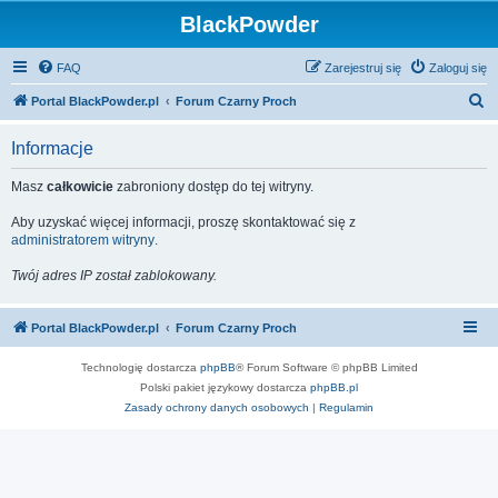
BlackPowder
FAQ
Zarejestruj się
Zaloguj się
S
Portal BlackPowder.pl
Forum Czarny Proch
z
Informacje
u
k
Masz
całkowicie
zabroniony dostęp do tej witryny.
a
Aby uzyskać więcej informacji, proszę skontaktować się z
j
administratorem witryny
.
Twój adres IP został zablokowany.
Portal BlackPowder.pl
Forum Czarny Proch
Technologię dostarcza
phpBB
® Forum Software © phpBB Limited
Polski pakiet językowy dostarcza
phpBB.pl
Zasady ochrony danych osobowych
|
Regulamin