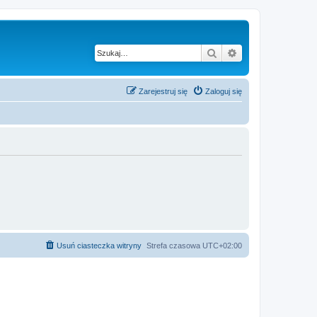
Szukaj
Wyszukiwanie z
Zarejestruj się
Zaloguj się
Usuń ciasteczka witryny
Strefa czasowa
UTC+02:00