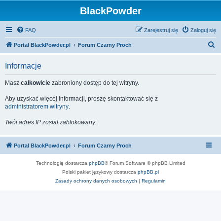
BlackPowder
FAQ
Zarejestruj się
Zaloguj się
S
Portal BlackPowder.pl
Forum Czarny Proch
z
Informacje
u
k
Masz
całkowicie
zabroniony dostęp do tej witryny.
a
Aby uzyskać więcej informacji, proszę skontaktować się z
j
administratorem witryny
.
Twój adres IP został zablokowany.
Portal BlackPowder.pl
Forum Czarny Proch
Technologię dostarcza
phpBB
® Forum Software © phpBB Limited
Polski pakiet językowy dostarcza
phpBB.pl
Zasady ochrony danych osobowych
|
Regulamin