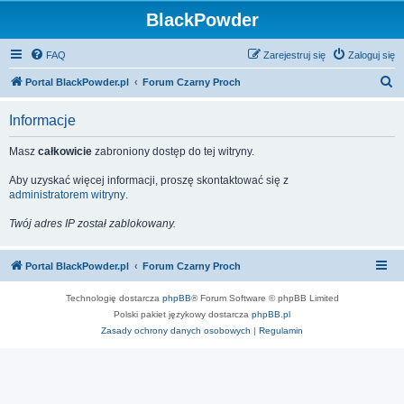
BlackPowder
FAQ
Zarejestruj się
Zaloguj się
S
Portal BlackPowder.pl
Forum Czarny Proch
z
Informacje
u
k
Masz
całkowicie
zabroniony dostęp do tej witryny.
a
Aby uzyskać więcej informacji, proszę skontaktować się z
j
administratorem witryny
.
Twój adres IP został zablokowany.
Portal BlackPowder.pl
Forum Czarny Proch
Technologię dostarcza
phpBB
® Forum Software © phpBB Limited
Polski pakiet językowy dostarcza
phpBB.pl
Zasady ochrony danych osobowych
|
Regulamin