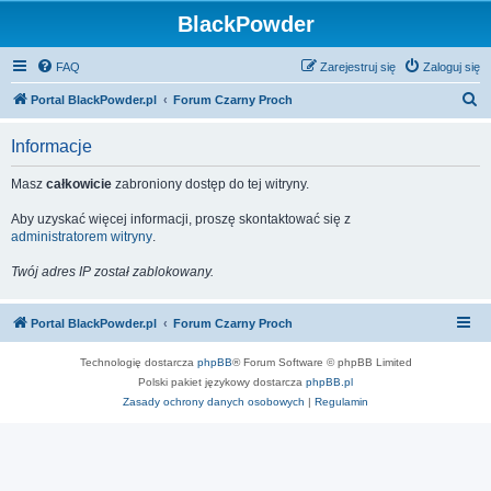
BlackPowder
FAQ
Zarejestruj się
Zaloguj się
S
Portal BlackPowder.pl
Forum Czarny Proch
z
Informacje
u
k
Masz
całkowicie
zabroniony dostęp do tej witryny.
a
Aby uzyskać więcej informacji, proszę skontaktować się z
j
administratorem witryny
.
Twój adres IP został zablokowany.
Portal BlackPowder.pl
Forum Czarny Proch
Technologię dostarcza
phpBB
® Forum Software © phpBB Limited
Polski pakiet językowy dostarcza
phpBB.pl
Zasady ochrony danych osobowych
|
Regulamin