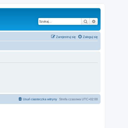
Szukaj
Wyszukiwanie z
Zarejestruj się
Zaloguj się
Usuń ciasteczka witryny
Strefa czasowa
UTC+02:00