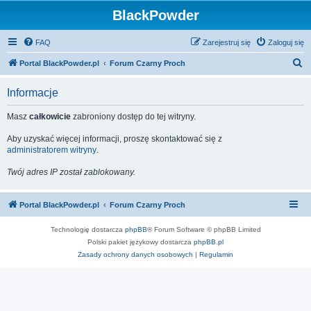
BlackPowder
FAQ
Zarejestruj się
Zaloguj się
S
Portal BlackPowder.pl
Forum Czarny Proch
z
Informacje
u
k
Masz
całkowicie
zabroniony dostęp do tej witryny.
a
Aby uzyskać więcej informacji, proszę skontaktować się z
j
administratorem witryny
.
Twój adres IP został zablokowany.
Portal BlackPowder.pl
Forum Czarny Proch
Technologię dostarcza
phpBB
® Forum Software © phpBB Limited
Polski pakiet językowy dostarcza
phpBB.pl
Zasady ochrony danych osobowych
|
Regulamin