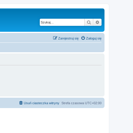
Szukaj
Wyszukiwanie z
Zarejestruj się
Zaloguj się
Usuń ciasteczka witryny
Strefa czasowa
UTC+02:00