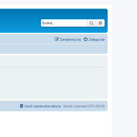
Szukaj
Wyszukiwanie z
Zarejestruj się
Zaloguj się
Usuń ciasteczka witryny
Strefa czasowa
UTC+02:00