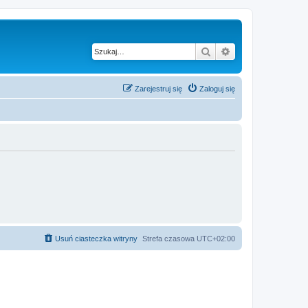
Szukaj
Wyszukiwanie z
Zarejestruj się
Zaloguj się
Usuń ciasteczka witryny
Strefa czasowa
UTC+02:00