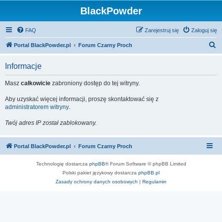
BlackPowder
FAQ
Zarejestruj się
Zaloguj się
S
Portal BlackPowder.pl
Forum Czarny Proch
z
Informacje
u
k
Masz
całkowicie
zabroniony dostęp do tej witryny.
a
Aby uzyskać więcej informacji, proszę skontaktować się z
j
administratorem witryny
.
Twój adres IP został zablokowany.
Portal BlackPowder.pl
Forum Czarny Proch
Technologię dostarcza
phpBB
® Forum Software © phpBB Limited
Polski pakiet językowy dostarcza
phpBB.pl
Zasady ochrony danych osobowych
|
Regulamin