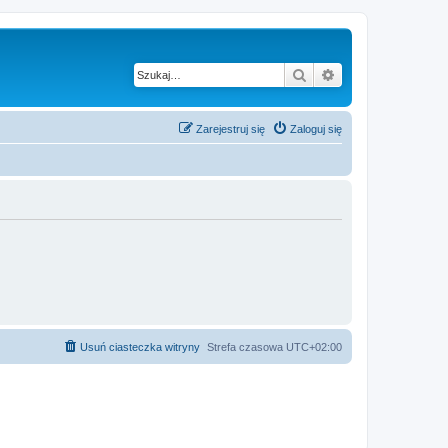
Szukaj
Wyszukiwanie z
Zarejestruj się
Zaloguj się
Usuń ciasteczka witryny
Strefa czasowa
UTC+02:00