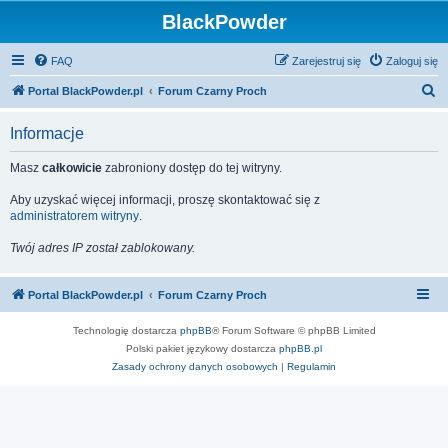
BlackPowder
FAQ
Zarejestruj się
Zaloguj się
S
Portal BlackPowder.pl
Forum Czarny Proch
z
Informacje
u
k
Masz
całkowicie
zabroniony dostęp do tej witryny.
a
Aby uzyskać więcej informacji, proszę skontaktować się z
j
administratorem witryny
.
Twój adres IP został zablokowany.
Portal BlackPowder.pl
Forum Czarny Proch
Technologię dostarcza
phpBB
® Forum Software © phpBB Limited
Polski pakiet językowy dostarcza
phpBB.pl
Zasady ochrony danych osobowych
|
Regulamin