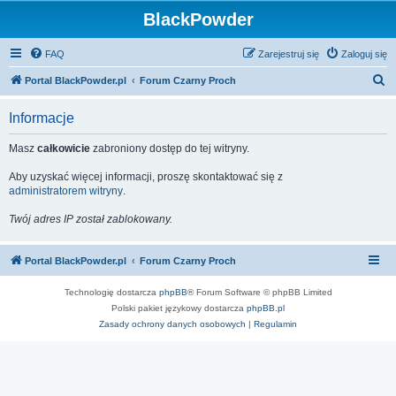
BlackPowder
FAQ
Zarejestruj się
Zaloguj się
S
Portal BlackPowder.pl
Forum Czarny Proch
z
Informacje
u
k
Masz
całkowicie
zabroniony dostęp do tej witryny.
a
Aby uzyskać więcej informacji, proszę skontaktować się z
j
administratorem witryny
.
Twój adres IP został zablokowany.
Portal BlackPowder.pl
Forum Czarny Proch
Technologię dostarcza
phpBB
® Forum Software © phpBB Limited
Polski pakiet językowy dostarcza
phpBB.pl
Zasady ochrony danych osobowych
|
Regulamin