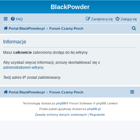
BlackPowder
FAQ
Zarejestruj się
Zaloguj się
S
Portal BlackPowder.pl
Forum Czarny Proch
z
Informacje
u
k
Masz
całkowicie
zabroniony dostęp do tej witryny.
a
Aby uzyskać więcej informacji, proszę skontaktować się z
j
administratorem witryny
.
Twój adres IP został zablokowany.
Portal BlackPowder.pl
Forum Czarny Proch
Technologię dostarcza
phpBB
® Forum Software © phpBB Limited
Polski pakiet językowy dostarcza
phpBB.pl
Zasady ochrony danych osobowych
|
Regulamin