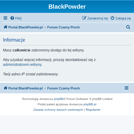
BlackPowder
FAQ
Zarejestruj się
Zaloguj się
S
Portal BlackPowder.pl
Forum Czarny Proch
z
Informacje
u
k
Masz
całkowicie
zabroniony dostęp do tej witryny.
a
Aby uzyskać więcej informacji, proszę skontaktować się z
j
administratorem witryny
.
Twój adres IP został zablokowany.
Portal BlackPowder.pl
Forum Czarny Proch
Technologię dostarcza
phpBB
® Forum Software © phpBB Limited
Polski pakiet językowy dostarcza
phpBB.pl
Zasady ochrony danych osobowych
|
Regulamin