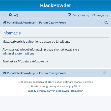
BlackPowder
FAQ
Zarejestruj się
Zaloguj się
S
Portal BlackPowder.pl
Forum Czarny Proch
z
Informacje
u
k
Masz
całkowicie
zabroniony dostęp do tej witryny.
a
Aby uzyskać więcej informacji, proszę skontaktować się z
j
administratorem witryny
.
Twój adres IP został zablokowany.
Portal BlackPowder.pl
Forum Czarny Proch
Technologię dostarcza
phpBB
® Forum Software © phpBB Limited
Polski pakiet językowy dostarcza
phpBB.pl
Zasady ochrony danych osobowych
|
Regulamin