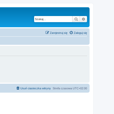
Szukaj
Wyszukiwanie z
Zarejestruj się
Zaloguj się
Usuń ciasteczka witryny
Strefa czasowa
UTC+02:00