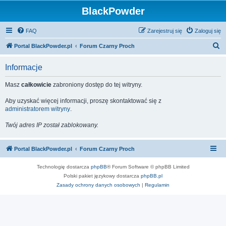
BlackPowder
FAQ
Zarejestruj się
Zaloguj się
S
Portal BlackPowder.pl
Forum Czarny Proch
z
Informacje
u
k
Masz
całkowicie
zabroniony dostęp do tej witryny.
a
Aby uzyskać więcej informacji, proszę skontaktować się z
j
administratorem witryny
.
Twój adres IP został zablokowany.
Portal BlackPowder.pl
Forum Czarny Proch
Technologię dostarcza
phpBB
® Forum Software © phpBB Limited
Polski pakiet językowy dostarcza
phpBB.pl
Zasady ochrony danych osobowych
|
Regulamin