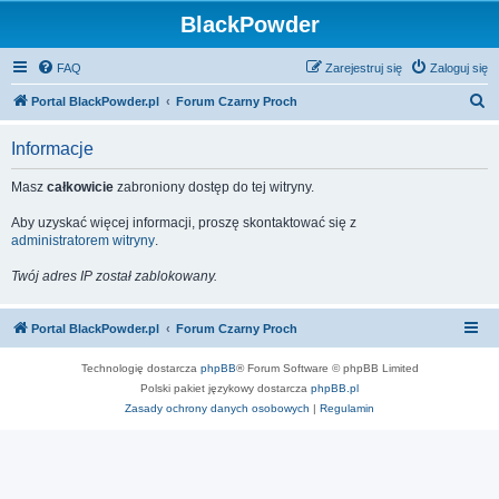
BlackPowder
FAQ
Zarejestruj się
Zaloguj się
S
Portal BlackPowder.pl
Forum Czarny Proch
z
Informacje
u
k
Masz
całkowicie
zabroniony dostęp do tej witryny.
a
Aby uzyskać więcej informacji, proszę skontaktować się z
j
administratorem witryny
.
Twój adres IP został zablokowany.
Portal BlackPowder.pl
Forum Czarny Proch
Technologię dostarcza
phpBB
® Forum Software © phpBB Limited
Polski pakiet językowy dostarcza
phpBB.pl
Zasady ochrony danych osobowych
|
Regulamin