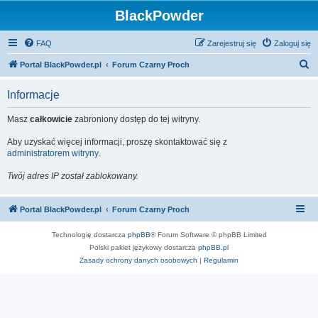
BlackPowder
FAQ
Zarejestruj się
Zaloguj się
S
Portal BlackPowder.pl
Forum Czarny Proch
z
Informacje
u
k
Masz
całkowicie
zabroniony dostęp do tej witryny.
a
Aby uzyskać więcej informacji, proszę skontaktować się z
j
administratorem witryny
.
Twój adres IP został zablokowany.
Portal BlackPowder.pl
Forum Czarny Proch
Technologię dostarcza
phpBB
® Forum Software © phpBB Limited
Polski pakiet językowy dostarcza
phpBB.pl
Zasady ochrony danych osobowych
|
Regulamin