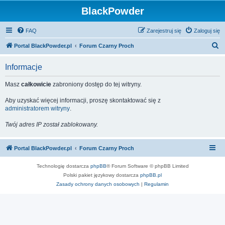
BlackPowder
FAQ
Zarejestruj się
Zaloguj się
S
Portal BlackPowder.pl
Forum Czarny Proch
z
Informacje
u
k
Masz
całkowicie
zabroniony dostęp do tej witryny.
a
Aby uzyskać więcej informacji, proszę skontaktować się z
j
administratorem witryny
.
Twój adres IP został zablokowany.
Portal BlackPowder.pl
Forum Czarny Proch
Technologię dostarcza
phpBB
® Forum Software © phpBB Limited
Polski pakiet językowy dostarcza
phpBB.pl
Zasady ochrony danych osobowych
|
Regulamin