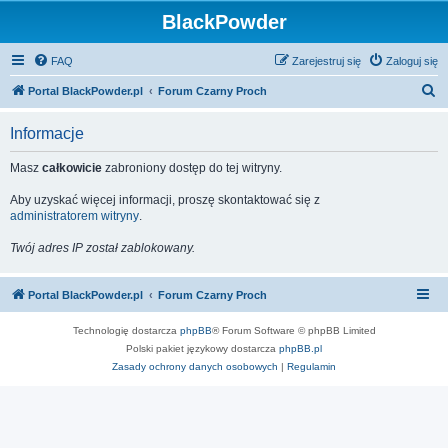
BlackPowder
FAQ
Zarejestruj się
Zaloguj się
S
Portal BlackPowder.pl
Forum Czarny Proch
z
Informacje
u
k
Masz
całkowicie
zabroniony dostęp do tej witryny.
a
Aby uzyskać więcej informacji, proszę skontaktować się z
j
administratorem witryny
.
Twój adres IP został zablokowany.
Portal BlackPowder.pl
Forum Czarny Proch
Technologię dostarcza
phpBB
® Forum Software © phpBB Limited
Polski pakiet językowy dostarcza
phpBB.pl
Zasady ochrony danych osobowych
|
Regulamin