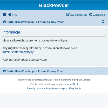
BlackPowder
FAQ
Zarejestruj się
Zaloguj się
S
Portal BlackPowder.pl
Forum Czarny Proch
z
Informacje
u
k
Masz
całkowicie
zabroniony dostęp do tej witryny.
a
Aby uzyskać więcej informacji, proszę skontaktować się z
j
administratorem witryny
.
Twój adres IP został zablokowany.
Portal BlackPowder.pl
Forum Czarny Proch
Technologię dostarcza
phpBB
® Forum Software © phpBB Limited
Polski pakiet językowy dostarcza
phpBB.pl
Zasady ochrony danych osobowych
|
Regulamin