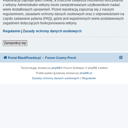
Rejestracja zajmuje tylko chwilę, a znacznie zwiększa możliwości korzystania
z witryny. Administrator witryny może zarejestrowanym użytkownikom nadać
wiele dodatkowych uprawnień. Przed rejestracją zapoznaj się z naszym
regulaminem, zasadami ochrony danych osobowych oraz z odpowiedziami na
często zadawane pytania (FAQ), gdzie jest wyjaśnionych wiele podstawowych
zagadnień dotyczących funkcjonowania witryny.
Regulamin
|
Zasady ochrony danych osobowych
Zarejestruj się
Portal BlackPowder.pl
Forum Czarny Proch
Technologię dostarcza
phpBB
® Forum Software © phpBB Limited
Polski pakiet językowy dostarcza
phpBB.pl
Zasady ochrony danych osobowych
|
Regulamin