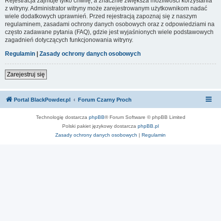
Rejestracja zajmuje tylko chwilę, a znacznie zwiększa możliwości korzystania
z witryny. Administrator witryny może zarejestrowanym użytkownikom nadać
wiele dodatkowych uprawnień. Przed rejestracją zapoznaj się z naszym
regulaminem, zasadami ochrony danych osobowych oraz z odpowiedziami na
często zadawane pytania (FAQ), gdzie jest wyjaśnionych wiele podstawowych
zagadnień dotyczących funkcjonowania witryny.
Regulamin
|
Zasady ochrony danych osobowych
Zarejestruj się
Portal BlackPowder.pl
Forum Czarny Proch
Technologię dostarcza
phpBB
® Forum Software © phpBB Limited
Polski pakiet językowy dostarcza
phpBB.pl
Zasady ochrony danych osobowych
|
Regulamin