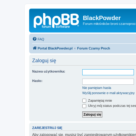
BlackPowder
Forum miłośników broni czarnopro
FAQ
Portal BlackPowder.pl
Forum Czarny Proch
Zaloguj się
Nazwa użytkownika:
Hasło:
Nie pamiętam hasła
Wyślij ponownie e-mail aktywacyjny
Zapamiętaj mnie
Ukryj mój status podczas tej ses
ZAREJESTRUJ SIĘ
Aby zalogować się, musisz być zarejestrowanym użytkownikiem w