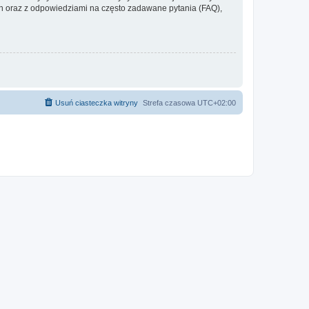
 oraz z odpowiedziami na często zadawane pytania (FAQ),
Usuń ciasteczka witryny
Strefa czasowa
UTC+02:00