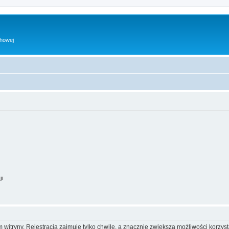
chowej
ji
itryny. Rejestracja zajmuje tylko chwilę, a znacznie zwiększa możliwości korzyst