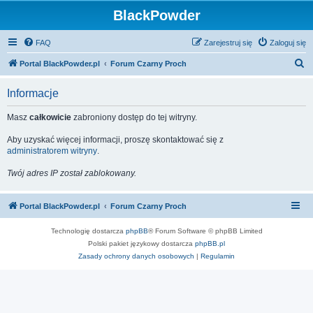
BlackPowder
FAQ
Zarejestruj się
Zaloguj się
S
Portal BlackPowder.pl
Forum Czarny Proch
z
Informacje
u
k
Masz
całkowicie
zabroniony dostęp do tej witryny.
a
Aby uzyskać więcej informacji, proszę skontaktować się z
j
administratorem witryny
.
Twój adres IP został zablokowany.
Portal BlackPowder.pl
Forum Czarny Proch
Technologię dostarcza
phpBB
® Forum Software © phpBB Limited
Polski pakiet językowy dostarcza
phpBB.pl
Zasady ochrony danych osobowych
|
Regulamin