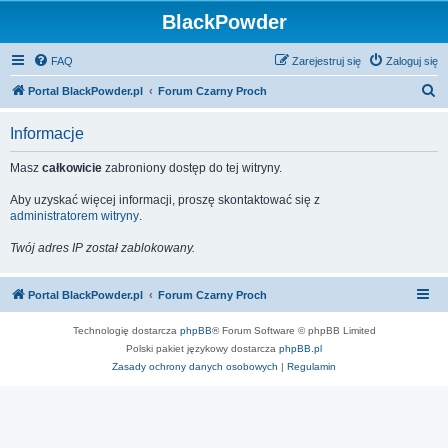
BlackPowder
FAQ
Zarejestruj się
Zaloguj się
S
Portal BlackPowder.pl
Forum Czarny Proch
z
Informacje
u
k
Masz
całkowicie
zabroniony dostęp do tej witryny.
a
Aby uzyskać więcej informacji, proszę skontaktować się z
j
administratorem witryny
.
Twój adres IP został zablokowany.
Portal BlackPowder.pl
Forum Czarny Proch
Technologię dostarcza
phpBB
® Forum Software © phpBB Limited
Polski pakiet językowy dostarcza
phpBB.pl
Zasady ochrony danych osobowych
|
Regulamin